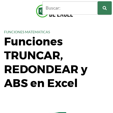
S
a
l
t
a
FUNCIONES MATEMATICAS
r
Funciones
a
l
TRUNCAR,
c
o
n
REDONDEAR y
t
e
ABS en Excel
n
i
d
o