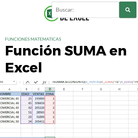
S
a
l
t
a
FUNCIONES MATEMATICAS
r
Función SUMA en
a
l
Excel
c
o
n
t
e
n
i
d
o