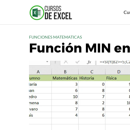
S
a
Cu
l
t
a
FUNCIONES MATEMATICAS
r
Función MIN en
a
l
c
o
n
t
e
n
i
d
o