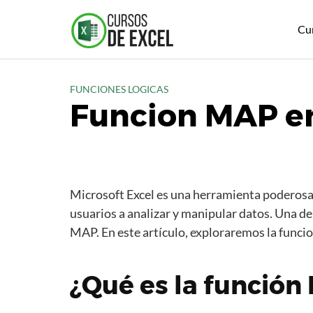
S
a
Cu
l
t
a
FUNCIONES LOGICAS
r
Funcion MAP en
a
l
c
o
n
t
Microsoft Excel es una herramienta poderosa
e
usuarios a analizar y manipular datos. Una de 
n
MAP. En este artículo, exploraremos la funcio
i
d
¿Qué es la función
o