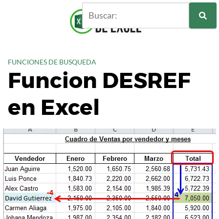
S
a
l
t
a
FUNCIONES DE BUSQUEDA
r
Funcion DESREF
a
l
en Excel
c
o
n
t
e
n
i
d
o