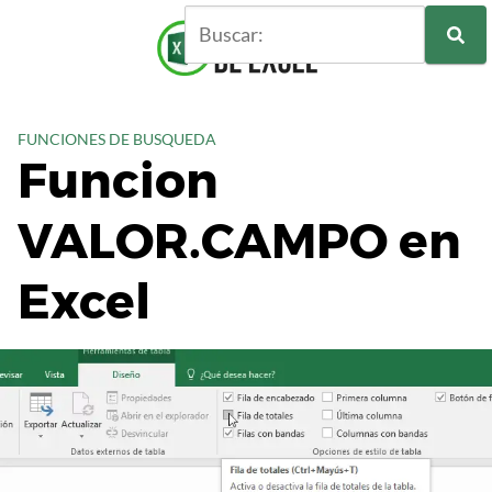
S
a
l
t
a
FUNCIONES DE BUSQUEDA
r
Funcion
a
l
VALOR.CAMPO en
c
o
n
Excel
t
e
n
i
d
o