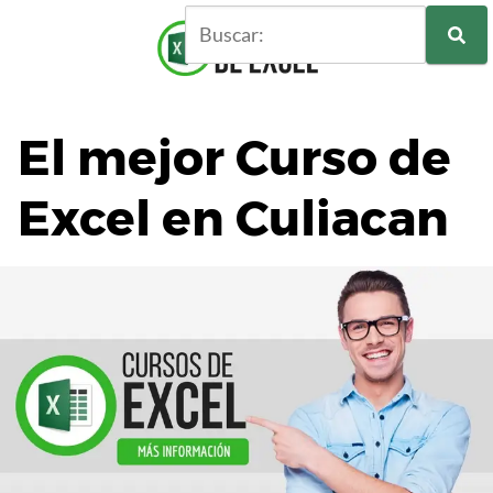
S
a
l
t
a
El mejor Curso de
r
a
l
Excel en Culiacan
c
o
n
t
e
n
i
d
o